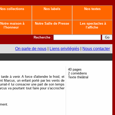
Nos collections
Nos labels
Nos textes
Notre maison à
Notre Salle de Presse
Les spectacles à
l'honneur
l'affiche
Recherche
:
On parle de nous
|
Liens privilégiés
|
Nous contacter
40 pages
2 comédiens
arde à venir. A force d'attendre le froid, et
Texte théâtral
ent Marcus, un enfant porté par les vents de
rrait-il lui consacrer une part de son temps
cus va pourtant tout faire pour s'accrocher
ement.