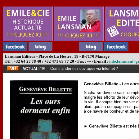
Lansman Editeur - Place de La Hestre , 19 - B-7170 Manage
Tél : +32 64 23 78 40 / +32 471 69 77 20 - Fax : --- - E-mail :
info.lansman@g
ACTUALITE
Commander nos ouvrages via Internet ?
Geneviève Billette -
Les ours
Sacha se dévoue sans compter po
malgré les efforts de leur dévo
la vie. Il compte bien trouver
alors que sa compagne est part
à ce havre de bonheur et de te
► Geneviève Billette est née à