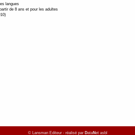
tes langues
rtir de 8 ans et pour les adultes
010)
© Lansman Editeur - réalisé par
D
ata
N
et asbl