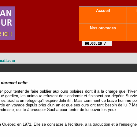
Accueil
Nos ouvrages
mail.com
 dorment enfin
-
ur tenter de faire oublier aux ours polaires dont il a la charge que l'hiver t
ué gardien, les animaux refusent de s'endormir et finissent par dépérir. Survi
 chez Sacha un refuge qu'il espère définitif. Mais comment ce brave homme pou
ie en voyage depuis près d'un an et que ses ours ont tant besoin de lui ? Mar
ndresse, quitte à brusquer Sacha pour tenter de lui ouvrir les yeux…
 Québec en 1971. Elle se consacre à l'écriture, à la traduction et à l'enseign