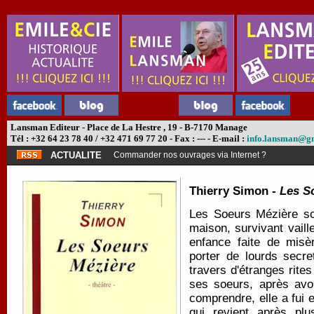
Lansman Editeur - Place de La Hestre , 19 - B-7170 Manage
Tél : +32 64 23 78 40 / +32 471 69 77 20 - Fax : --- - E-mail :
info.lansman@g
ACTUALITE
Commander nos ouvrages via Internet ?
Thierry Simon -
Les S
Les Soeurs Mézière son
maison, survivant vaille
enfance faite de misè
porter de lourds secre
travers d'étranges rites
ses soeurs, après avoi
comprendre, elle a fui e
qui revient après pl