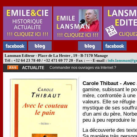
Lansman Editeur - Place de La Hestre , 19 - B-7170 Manage
Tél : +32 64 23 78 40 / +32 471 69 77 20 - Fax : --- - E-mail :
info.lansman@g
ACTUALITE
Commander nos ouvrages via Internet ?
Carole Thibaut -
Avec 
gamine, subissant le pou
mère, confrontée à une 
valeurs. Elle se réfugie 
mystique de ses souffra
d'un ami du père, Norber
peu à peu reproduire le
La découverte des texte
Sa manière très personn