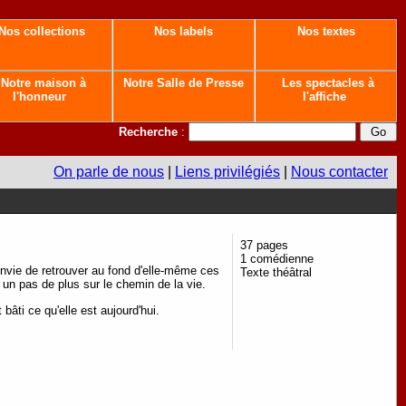
Nos collections
Nos labels
Nos textes
Notre maison à
Notre Salle de Presse
Les spectacles à
l'honneur
l'affiche
Recherche
:
On parle de nous
|
Liens privilégiés
|
Nous contacter
37 pages
1 comédienne
envie de retrouver au fond d'elle-même ces
Texte théâtral
 un pas de plus sur le chemin de la vie.
âti ce qu'elle est aujourd'hui.