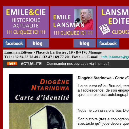
Lansman Editeur - Place de La Hestre , 19 - B-7170 Manage
Tél : +32 64 23 78 40 / +32 471 69 77 20 - Fax : --- - E-mail :
info.lansman@g
ACTUALITE
Commander nos ouvrages via Internet ?
Diogène Ntarindwa -
Carte d'
L'auteur est né au Burundi, ter
à l'adolescence, de son engagem
qu'un simple récit autobiograph
Nous ne connaissions pas Diogè
Son histoire (très autobiograp
spectacle qu'il joue depuis q