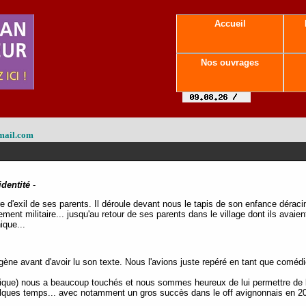
Accueil
Nos ouvrages
mail.com
identité
-
re d'exil de ses parents. Il déroule devant nous le tapis de son enfance dérac
ent militaire... jusqu'au retour de ses parents dans le village dont ils avaie
ique...
ne avant d'avoir lu son texte. Nous l'avions juste repéré en tant que comédie
hique) nous a beaucoup touchés et nous sommes heureux de lui permettre de l
uelques temps... avec notamment un gros succès dans le off avignonnais en 2