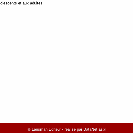
dolescents et aux adultes.
© Lansman Editeur - réalisé par
D
ata
N
et asbl