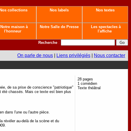
Nos collections
Nos labels
Nos textes
Notre maison à
Notre Salle de Presse
Les spectacles à
l'honneur
l'affiche
Recherche
:
On parle de nous
|
Liens privilégiés
|
Nous contacter
28 pages
1 comédien
inée, de sa prise de conscience "patriotique"
Texte théâtral
nt été chassés. Mais ce texte est bien plus
n dans l'une ou l'autre pièce.
a révéler au-delà de la scène et du
009.