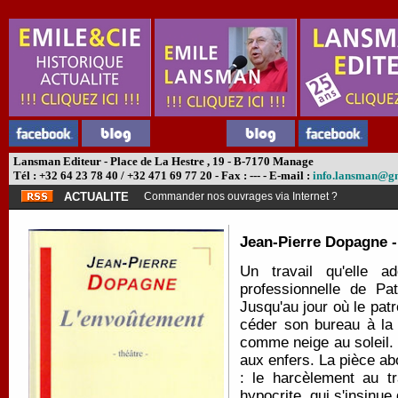
Lansman Editeur - Place de La Hestre , 19 - B-7170 Manage
Tél : +32 64 23 78 40 / +32 471 69 77 20 - Fax : --- - E-mail :
info.lansman@g
ACTUALITE
Commander nos ouvrages via Internet ?
Jean-Pierre Dopagne 
Un travail qu'elle a
professionnelle de Pa
Jusqu'au jour où le pat
céder son bureau à la 
comme neige au soleil. 
aux enfers. La pièce ab
: le harcèlement au tr
hypocrite, qui s'insinue