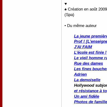
♥
♠ Création en août 2009
(Spa)
• Du même auteur
La jeune premièr
Prof ! [L'enseign
J'AI FAIM
L'école est finie !
Le vieil homme r
Rue des dames
Les fines bouche
Adrien
La demoiselle
Hollywood subjon
et résistance à t
Un ami fidèle
Photos de famill