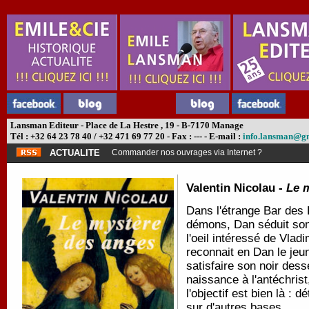
Lansman Editeur - Place de La Hestre , 19 - B-7170 Manage
Tél : +32 64 23 78 40 / +32 471 69 77 20 - Fax : --- - E-mail :
info.lansman@g
ACTUALITE
Commander nos ouvrages via Internet ?
Valentin Nicolau -
Le 
Dans l'étrange Bar des
démons, Dan séduit son
l'oeil intéressé de Vlad
reconnait en Dan le jeu
satisfaire son noir dess
naissance à l'antéchrist
l'objectif est bien là : 
sur d'autres bases.