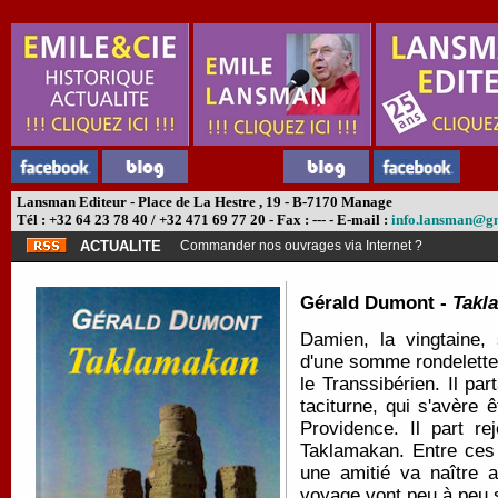
Lansman Editeur - Place de La Hestre , 19 - B-7170 Manage
Tél : +32 64 23 78 40 / +32 471 69 77 20 - Fax : --- - E-mail :
info.lansman@g
ACTUALITE
Commander nos ouvrages via Internet ?
Gérald Dumont -
Takl
Damien, la vingtaine,
d'une somme rondelette 
le Transsibérien. Il p
taciturne, qui s'avère
Providence. Il part re
Taklamakan. Entre ces
une amitié va naître a
voyage vont peu à peu s