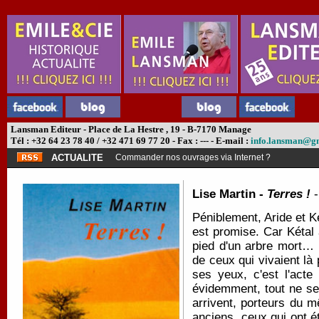
Lansman Editeur - Place de La Hestre , 19 - B-7170 Manage
Tél : +32 64 23 78 40 / +32 471 69 77 20 - Fax : --- - E-mail :
info.lansman@g
ACTUALITE
Commander nos ouvrages via Internet ?
Lise Martin -
Terres !
Péniblement, Aride et K
est promise. Car Kétal 
pied d'un arbre mort…
de ceux qui vivaient l
ses yeux, c'est l'acte
évidemment, tout ne se
arrivent, porteurs du m
anciens, ceux qui ont é