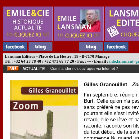
Lansman Editeur - Place de La Hestre , 19 - B-7170 Manage
Tél : +32 64 23 78 40 / +32 471 69 77 20 - Fax : --- - E-mail :
info.lansman@g
ACTUALITE
Commander nos ouvrages via Internet ?
Gilles Granouillet -
Z
Fin septembre, réunion d
Burt. Celle qu'on n'a pa
sans préféré ne pas revo
pourtant elle s'est invi
retard, elle se lève et 
raconte, raconte son fils
du tout début, de la sal
commence là, quand une 