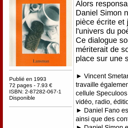
Alors responsa
Daniel Simon n
pièce écrite et
l'univers du p
Ce dialogue so
mériterait de s
place sur une s
►
Vincent Smetan
Publié en 1993
travaille égaleme
72 pages - 7.93 €
ISBN: 2-87282-067-1
cellule Speculoos
Disponible
vidéo, radio, édit
► Daniel Fano est 
ainsi que des con
► Daniel Simon es