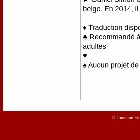
belge. En 2014, il
♦ Traduction disp
♣ Recommandé à la
adultes
♥
♠ Aucun projet de 
© Lansman Edit