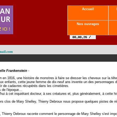
Accueil
Nos ouvrages
mail.com
lle Frankenstein
-
n
en 1816, une histoire de monstres à faire se dresser les cheveux sur la tête
 deux enfants, cette jeune femme de dix-neuf ans invente un des personnages 
rtir de cadavres récupérés dans les cimetières.
s de l'époque...
ui à cet inquiétant docteur, à ses créatures et, plus généralement, à cette his
ers clos de Mary Shelley, Thierry Debroux nous propose quelques pistes de r
e, Thierry Debroux raconte comment le personnage de Mary Shelley s'est impos