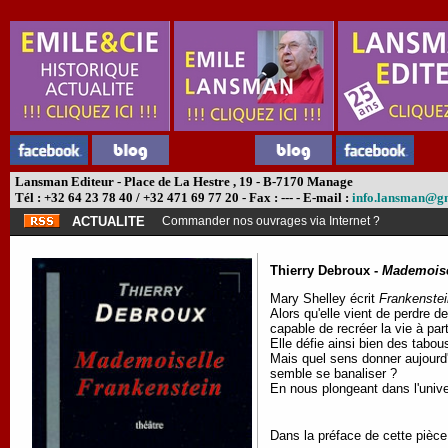
Lansman Editeur - Place de La Hestre , 19 - B-7170 Manage
Tél : +32 64 23 78 40 / +32 471 69 77 20 - Fax : --- - E-mail :
info.lansman@g
ACTUALITE
Commander nos ouvrages via Internet ?
Thierry Debroux -
Mademoise
Mary Shelley écrit
Frankenstei
Alors qu'elle vient de perdre
capable de recréer la vie à pa
Elle défie ainsi bien des tabou
Mais quel sens donner aujourd'h
semble se banaliser ?
En nous plongeant dans l'univ
Dans la préface de cette pièc