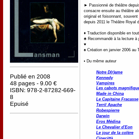
► Passionné de théâtre depuis l
consacre ensuite au théâtre al
original et foisonnant, souvent
depuis 2011 le Théâtre Royal d
♦ Traduction disponible en tou
♣ Recommandé à la lecture à pa
♥
♠ C
réation en janvier 2006 au 
• Du même auteur
Notre D(r)ame
Publié en 2008
Kennedy
48 pages - 9.00 €
Vampires
Les cabots magnifiqu
ISBN: 978-2-87282-669-
Made in China
8
Le Capitaine Fracasse
Epuisé
Terril Apache
Robespierre
Darwin
Eros Médina
Le Chevalier d'Eon
Le jour de la colère
Cinecittà