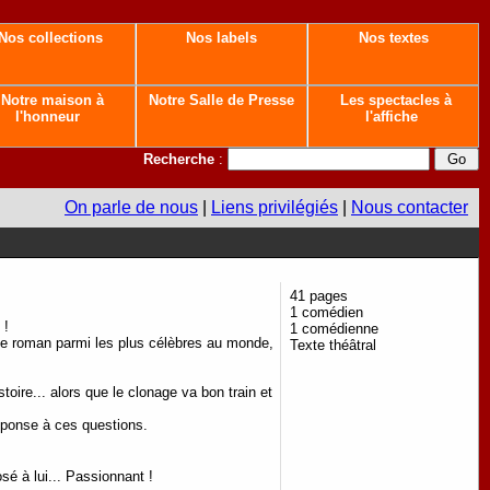
Nos collections
Nos labels
Nos textes
Notre maison à
Notre Salle de Presse
Les spectacles à
l'honneur
l'affiche
Recherche
:
On parle de nous
|
Liens privilégiés
|
Nous contacter
41 pages
1 comédien
 !
1 comédienne
de roman parmi les plus célèbres au monde,
Texte théâtral
toire... alors que le clonage va bon train et
éponse à ces questions.
é à lui... Passionnant !