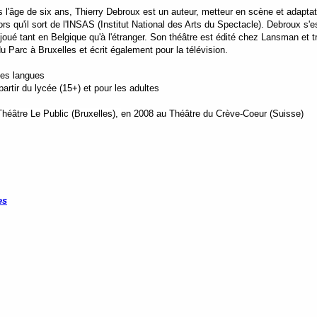
'âge de six ans, Thierry Debroux est un auteur, metteur en scène et adaptateur
ors qu'il sort de l'INSAS (Institut National des Arts du Spectacle). Debroux 
 joué tant en Belgique qu'à l'étranger. Son théâtre est édité chez Lansman et tr
u Parc à Bruxelles et écrit également pour la télévision.
tes langues
rtir du lycée (15+) et pour les adultes
Théâtre Le Public (Bruxelles),
en 2008 au Théâtre du Crève-Coeur (Suisse)
es