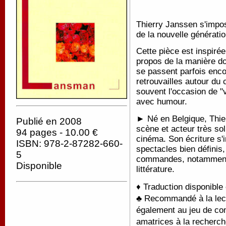
Thierry Janssen s'imp
de la nouvelle générati
Cette pièce est inspirée
propos de la manière don
se passent parfois enco
retrouvailles autour du 
souvent l'occasion de "v
avec humour.
► Né en Belgique, Thier
Publié en 2008
scène et acteur très soll
94 pages - 10.00 €
cinéma. Son écriture s'
ISBN: 978-2-87282-660-
spectacles bien définis,
5
commandes, notamment d
Disponible
littérature.
♦ Traduction disponible
♣ Recommandé à la lect
également au jeu de co
amatrices à la recherch