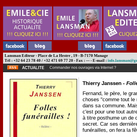
Lansman Editeur - Place de La Hestre , 19 - B-7170 Manage
Tél : +32 64 23 78 40 / +32 471 69 77 20 - Fax : --- - E-mail :
info.lansman@g
ACTUALITE
Commander nos ouvrages via Internet ?
Thierry Janssen -
Foll
Fernand, le père, le gran
choses "comme tout le m
dans sa commune. Mais s'
c'est pour une tout autre
à titre posthume un de ce
secret. Car ses dernière
funérailles, on fera la fê