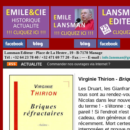
Lansman Editeur - Place de La Hestre , 19 - B-7170 Manage
Tél : +32 64 23 78 40 / +32 471 69 77 20 - Fax : --- - E-mail :
info.lansman@g
ACTUALITE
Commander nos ouvrages via Internet ?
Virginie Thirion -
Briq
Les Druart, les Gianfran
tous sont au rendez-vous
Nicolas dans leur nouvel
du terme ! - s'étonne :
pareil ! Si l'endroit n'e
cadeau, don généreux d
récemment. Mort certes..
interposées et prouve q