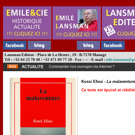
Lansman Editeur - Place de La Hestre , 19 - B-7170 Manage
Tél : +32 64 23 78 40 / +32 471 69 77 20 - Fax : --- - E-mail :
info.lansman@g
ACTUALITE
Commander nos ouvrages via Internet ?
Kossi Efoui -
La malaventur
Ce texte est épuisé et réédité