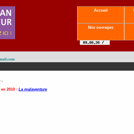
Accueil
Nos ouvrages
mail.com
e
-
 en 2010 :
La malaventure