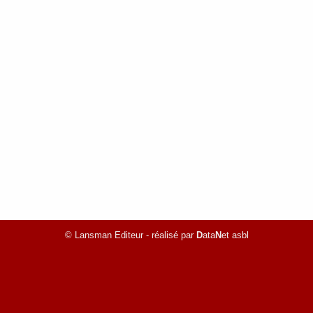
© Lansman Editeur - réalisé par
D
ata
N
et asbl