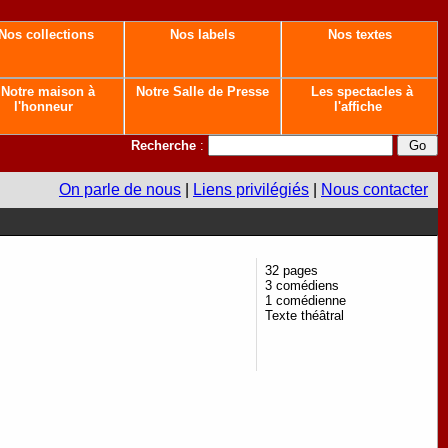
Nos collections
Nos labels
Nos textes
Notre maison à
Notre Salle de Presse
Les spectacles à
l'honneur
l'affiche
Recherche
:
On parle de nous
|
Liens privilégiés
|
Nous contacter
32 pages
3 comédiens
1 comédienne
Texte théâtral