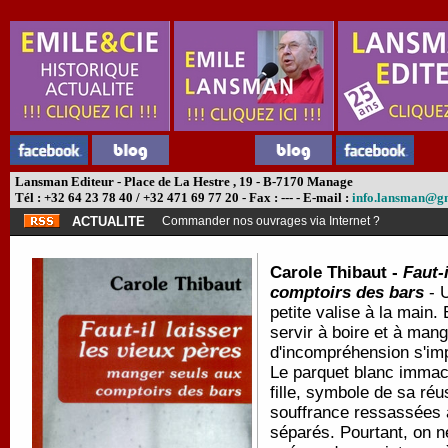
Lansman Editeur - Place de La Hestre , 19 - B-7170 Manage
Tél : +32 64 23 78 40 / +32 471 69 77 20 - Fax : --- - E-mail :
info.lansman@g
ACTUALITE
Commander nos ouvrages via Internet ?
Carole Thibaut -
Faut-
comptoirs des bars
- U
petite valise à la main. 
servir à boire et à man
d'incompréhension s'im
Le parquet blanc immacu
fille, symbole de sa réu
souffrance ressassées a
séparés. Pourtant, on n