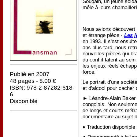
Soudain, un jeune soldat
mêle à leurs chamailleri
Nous avions découvert 
et étrange pièce -
Les j
en 1993. Il s'est ensui
ans plus tard, nous ret
nouvelles pièces qui br
du conflit latent au sein
les enjeux réels échapp
force.
Publié en 2007
48 pages - 8.00 €
Le portrait d'une socié
ISBN: 978-2-87282-618-
et d'alcool pour cacher 
6
► Léandre-Alain Baker 
Disponible
congolais. Non seulement
de longs et courts métr
documentaire au sujet d
♦ Traduction disponible