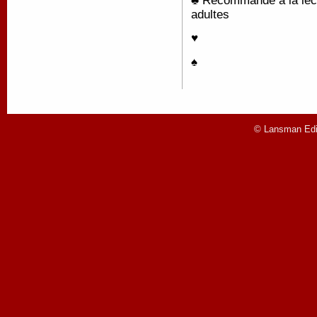
♣ Recommandé à la lectu
adultes
♥
♠
© Lansman Edit