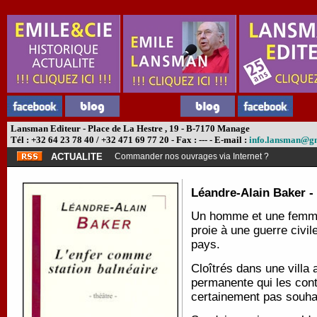
Lansman Editeur - Place de La Hestre , 19 - B-7170 Manage
Tél : +32 64 23 78 40 / +32 471 69 77 20 - Fax : --- - E-mail :
info.lansman@g
ACTUALITE
Commander nos ouvrages via Internet ?
Léandre-Alain Baker -
Un homme et une femme
proie à une guerre civile
pays.
Cloîtrés dans une villa 
permanente qui les contr
certainement pas souha