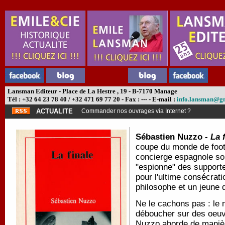
Lansman Editeur - Place de La Hestre , 19 - B-7170 Manage
Tél : +32 64 23 78 40 / +32 471 69 77 20 - Fax : --- - E-mail :
info.lansman@g
ACTUALITE
Commander nos ouvrages via Internet ?
Sébastien Nuzzo -
La 
coupe du monde de foot
concierge espagnole sou
"espionne" des supporter
pour l'ultime consécrat
philosophe et un jeune d
Ne le cachons pas : le 
déboucher sur des oeuv
Nuzzo aborde de manièr