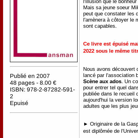
l'illusion que le bonheu
Mais sa jeune soeur Mik
peut que constater les
l'amènera à côtoyer le m
sont capables.
Ce livre est épuisé ma
2022 sous le même tit
Nous avons découvert ce
lancé par l'association
Publié en 2007
Scène aux ados
. Un co
48 pages - 8.00 €
pour entrer tel quel dan
ISBN: 978-2-87282-591-
publiée dans le recuei
2
aujourd'hui la version l
Epuisé
adultes que les plus je
► Originaire de la Gasp
est diplômée de l'Univers