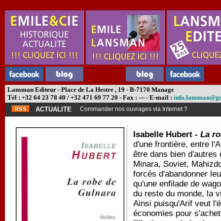
Lansman Editeur - Place de La Hestre , 19 - B-7170 Manage
Tél : +32 64 23 78 40 / +32 471 69 77 20 - Fax : --- - E-mail :
info.lansman@g
ACTUALITE
Commander nos ouvrages via Internet ?
Isabelle Hubert -
La r
d'une frontière, entre l'
être dans bien d'autres
Minara, Soviet, Mahizddi
forcés d'abandonner leur
qu'une enfilade de wago
du reste du monde, la vi
Ainsi puisqu'Arif veut 
économies pour s'achete