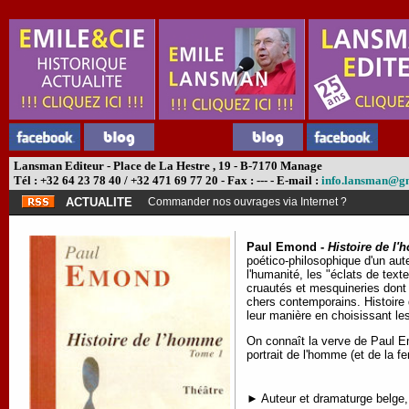
Lansman Editeur - Place de La Hestre , 19 - B-7170 Manage
Tél : +32 64 23 78 40 / +32 471 69 77 20 - Fax : --- - E-mail :
info.lansman@g
ACTUALITE
Commander nos ouvrages via Internet ?
Paul Emond -
Histoire de l
poético-philosophique d'un aute
l'humanité, les "éclats de tex
cruautés et mesquineries dont
chers contemporains. Histoire
leur manière en choisissant le
On connaît la verve de Paul E
portrait de l'homme (et de la
► Auteur et dramaturge belge, 