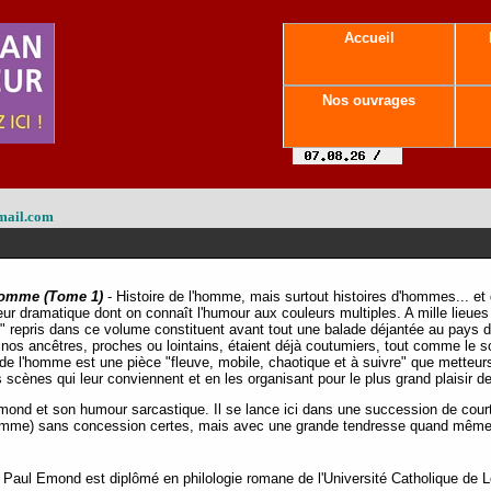
Accueil
Nos ouvrages
mail.com
'homme (Tome 1)
- Histoire de l'homme, mais surtout histoires d'hommes... et
ur dramatique dont on connaît l'humour aux couleurs multiples. A mille lieues d
te" repris dans ce volume constituent avant tout une balade déjantée au pays 
 nos ancêtres, proches ou lointains, étaient déjà coutumiers, tout comme le 
 de l'homme est une pièce "fleuve, mobile, chaotique et à suivre" que mette
s scènes qui leur conviennent et en les organisant pour le plus grand plaisir 
mond et son humour sarcastique. Il se lance ici dans une succession de cour
 femme) sans concession certes, mais avec une grande tendresse quand même
Paul Emond est diplômé en philologie romane de l'Université Catholique de Louv