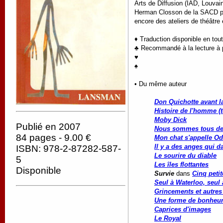
Arts de Diffusion (IAD, Louvain
Herman Closson de la SACD pour
encore des ateliers de théâtre 
♦ Traduction disponible en tou
♣ Recommandé à la lecture à pa
♥
♠
• Du même auteur
Don Quichotte avant l
Histoire de l'homme (
Moby Dick
Publié en 2007
Nous sommes tous de
84 pages - 9.00 €
Mon chat s'appelle Odi
Il y a des anges qui d
ISBN: 978-2-87282-587-
Le sourire du diable
5
Les îles flottantes
Disponible
Survie
dans
Cinq peti
Seul à Waterloo, seul 
Grincements et autres
Une forme de bonheu
Caprices d'images
Le Royal