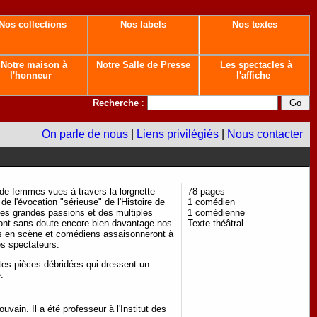
Nos collections
Nos labels
Nos textes
Notre maison à
Notre Salle de Presse
Les spectacles à
l'honneur
l'affiche
Recherche
:
On parle de nous
|
Liens privilégiés
|
Nous contacter
 de femmes vues à travers la lorgnette
78 pages
e l'évocation "sérieuse" de l'Histoire de
1 comédien
des grandes passions et des multiples
1 comédienne
sont sans doute encore bien davantage nos
Texte théâtral
urs en scène et comédiens assaisonneront à
des spectateurs.
tes pièces débridées qui dressent un
.
ain. Il a été professeur à l'Institut des