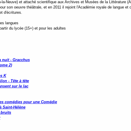
-la-Neuve) et attaché scientifique aux Archives et Musées de la Littérature (AM
 son oeuvre théâtrale, et en 2011 il rejoint l'Académie royale de langue et de
et d'écritures.
tes langues
rtir du lycée (15+) et pour les adultes
a nuit - Gracchus
tome 2)
s K
lon - Tête à tête
ansent sur le lac
tes comédies pour une Comédie
à Saint-Hélène
 bruits
r