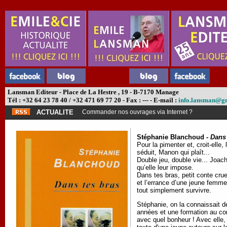
Lansman Editeur - Place de La Hestre , 19 - B-7170 Manage
Tél : +32 64 23 78 40 / +32 471 69 77 20 - Fax : --- - E-mail :
info.lansman@g
ACTUALITE
Commander nos ouvrages via Internet ?
Stéphanie Blanchoud -
Dans 
Pour la pimenter et, croit-ell
séduit, Manon qui plaît...
Double jeu, double vie... Joach
qu’elle leur impose.
Dans tes bras, petit conte crue
et l’errance d’une jeune femme 
tout simplement survivre.
Stéphanie, on la connaissait 
années et une formation au co
avec quel bonheur ! Avec elle,