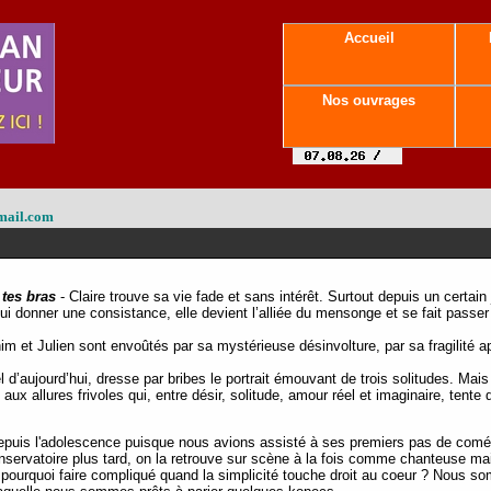
Accueil
Nos ouvrages
mail.com
tes bras
- Claire trouve sa vie fade et sans intérêt. Surtout depuis un certain 
e, lui donner une consistance, elle devient l’alliée du mensonge et se fait pa
im et Julien sont envoûtés par sa mystérieuse désinvolture, par sa fragilité a
l d’aujourd’hui, dresse par bribes le portrait émouvant de trois solitudes. Mais
aux allures frivoles qui, entre désir, solitude, amour réel et imaginaire, tente
depuis l'adolescence puisque nous avions assisté à ses premiers pas de comé
nservatoire plus tard, on la retrouve sur scène à la fois comme chanteuse 
 pourquoi faire compliqué quand la simplicité touche droit au coeur ? Nous s