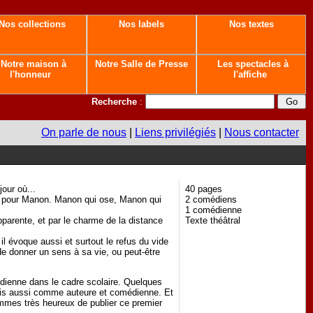
Nos collections
Nos labels
Nos textes
Notre maison à
Notre Salle de Presse
Les spectacles à
l'honneur
l'affiche
Recherche
:
On parle de nous
|
Liens privilégiés
|
Nous contacter
jour où...
40 pages
sser pour Manon. Manon qui ose, Manon qui
2 comédiens
1 comédienne
pparente, et par le charme de la distance
Texte théâtral
 il évoque aussi et surtout le refus du vide
 de donner un sens à sa vie, ou peut-être
dienne dans le cadre scolaire. Quelques
mais aussi comme auteure et comédienne. Et
ommes très heureux de publier ce premier