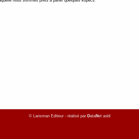
 laquelle nous sommes prêts à parier quelques kopecs.
© Lansman Editeur - réalisé par
D
ata
N
et asbl