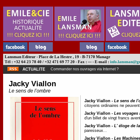
Lansman Editeur - Place de La Hestre , 19 - B-7170 Manage
Tél : +32 64 23 78 40 / +32 471 69 77 20 - Fax : --- - E-mail :
info.lansman@g
ACTUALITE
Commander nos ouvrages via Internet ?
Jacky Viallon
Le sens de l'ombre
Jacky Viallon -
Le sens de l
citoyens ordinaires ne peuvent 
Jacky Viallon -
Les voyages 
d'un billet de vingt francs avent
Jacky Viallon -
L' éloge de l
paresseux...
Jacky Viallon -
Les Machines