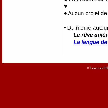
♥
♠ Aucun projet de 
• Du même auteu
Le rêve amér
La langue de
© Lansman Edit