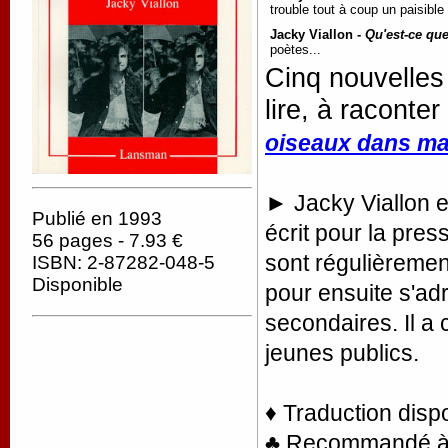
trouble tout à coup un paisible 
Jacky Viallon -
Qu'est-ce que
poètes...
Cinq nouvelles 
lire, à raconter
oiseaux dans ma
► Jacky Viallon e
Publié en 1993
écrit pour la pres
56 pages - 7.93 €
sont régulièremen
ISBN: 2-87282-048-5
Disponible
pour ensuite s'ad
secondaires. Il a
jeunes publics.
♦ Traduction disp
♣ Recommandé à la