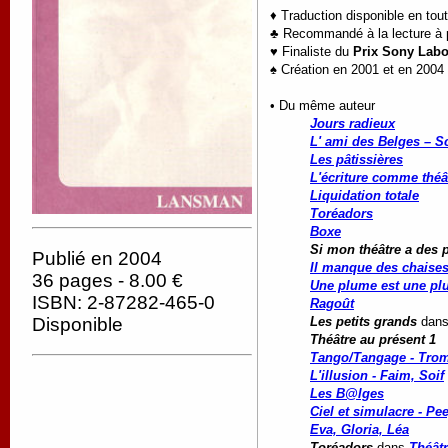
♦ Traduction disponible en tou
♣ Recommandé à la lecture à pa
♥ Finaliste du
Prix Sony Labo
♠ Création en 2001 et en 2004 
• Du même auteur
Jours radieux
L' ami des Belges – Sc
Les pâtissières
L'écriture comme théâ
Liquidation totale
Toréadors
Boxe
Si mon théâtre a des p
Publié en 2004
Il manque des chaise
36 pages - 8.00 €
Une plume est une p
ISBN: 2-87282-465-0
Ragoût
Les petits grands
dan
Disponible
Théâtre au présent 1
Tango/Tangage - Tromp
L'illusion - Faim, Soif
Les B@lges
Ciel et simulacre - P
Eva, Gloria, Léa
Toréadors
dans
Théât