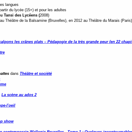
tes langues
rtir du lycée (15+) et pour les adultes
u Tansi des Lycéens (
2008)
au Théâtre de la Balsamine (Bruxelles), en 2012 au Théâtre du Marais (Paris)
alpons les crânes plats – Pédagogie de la très grande peur (en 22 chapi
tre
attes
dans
Théâtre et société
s
lume
s
La scène au ados 2
e-l'oeil
eep show
re contemporain Wallonie-Bruxelles - Tome 1 : Quelques incontournable