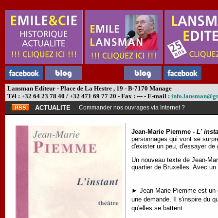
Lansman Editeur - Place de La Hestre , 19 - B-7170 Manage
Tél : +32 64 23 78 40 / +32 471 69 77 20 - Fax : --- - E-mail :
info.lansman@g
ACTUALITE
Commander nos ouvrages via Internet ?
Jean-Marie Piemme -
L' inst
personnages qui vont se surpren
d'exister un peu, d'essayer de
Un nouveau texte de Jean-Mari
quartier de Bruxelles. Avec u
► Jean-Marie Piemme est un dra
une demande. Il s'inspire du q
qu'elles se battent.