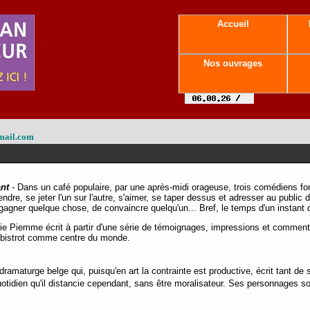
Accueil
Nos ouvrages
mail.com
ant
- Dans un café populaire, par une après-midi orageuse, trois comédiens font
dre, se jeter l'un sur l'autre, s'aimer, se taper dessus et adresser au public 
 gagner quelque chose, de convaincre quelqu'un... Bref, le temps d'un instant 
e Piemme écrit à partir d'une série de témoignages, impressions et commenta
n bistrot comme centre du monde.
maturge belge qui, puisqu'en art la contrainte est productive, écrit tant de 
uotidien qu'il distancie cependant, sans être moralisateur. Ses personnages s