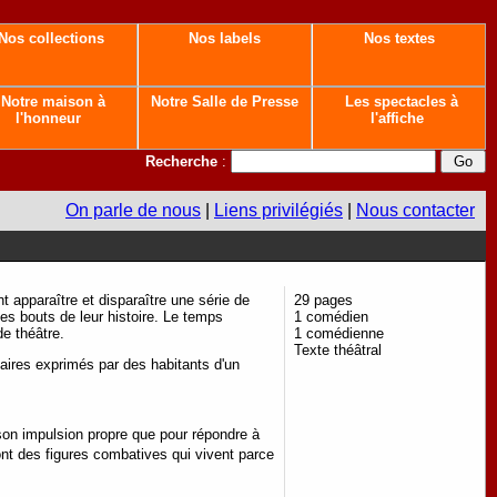
Nos collections
Nos labels
Nos textes
Notre maison à
Notre Salle de Presse
Les spectacles à
l'honneur
l'affiche
Recherche
:
On parle de nous
|
Liens privilégiés
|
Nous contacter
 apparaître et disparaître une série de
29 pages
des bouts de leur histoire. Le temps
1 comédien
de théâtre.
1 comédienne
Texte théâtral
ires exprimés par des habitants d'un
son impulsion propre que pour répondre à
ont des figures combatives qui vivent parce