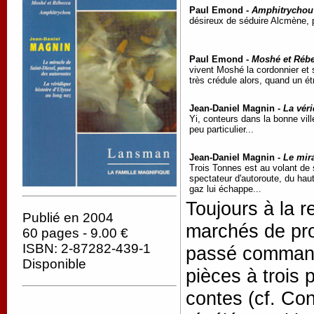
Paul Emond -
Amphitrychou
désireux de séduire Alcmène, 
Paul Emond -
Moshé et Réb
vivent Moshé la cordonnier et
très crédule alors, quand un étr
Jean-Daniel Magnin -
La véri
Yi, conteurs dans la bonne vill
peu particulier...
Jean-Daniel Magnin -
Le mira
Trois Tonnes est au volant de s
spectateur d'autoroute, du ha
gaz lui échappe...
Toujours à la r
Publié en 2004
marchés de prov
60 pages - 9.00 €
ISBN: 2-87282-439-1
passé commande
Disponible
pièces à trois 
contes (cf. Con