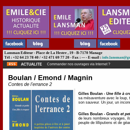
Lansman Editeur - Place de La Hestre , 19 - B-7170 Manage
Tél : +32 64 23 78 40 / +32 471 69 77 20 - Fax : --- - E-mail :
info.lansman@g
ACTUALITE
Commander nos ouvrages via Internet ?
Boulan / Emond / Magnin
Contes de l'errance 2
Gilles Boulan -
Une fille à c
sa mésaventure avec le loup, 
son sauveur. Un jour, un incon
Gilles Boulan -
Grands et pet
de leurs nombreux voyages, il
peuple de lilliputiens et de géa