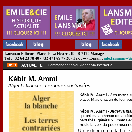
Lansman Editeur - Place de La Hestre , 19 - B-7170 Manage
Tél : +32 64 23 78 40 / +32 471 69 77 20 - Fax : --- - E-mail :
info.lansman@g
ACTUALITE
Commander nos ouvrages via Internet ?
Kébir M. Ammi
Alger la blanche -Les terres contrariées
Kébir M. Ammi -
Les terres 
place. Mais chacun de leur pas
Kébir M. Ammi -
Alger la bl
qui ont eu la chance de la cô
perturbés, généraux, imams et m
Seule la voix du poète résonne
Un texte reçu par la boîte