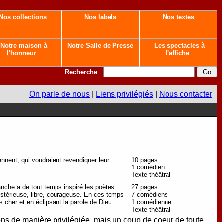
Nos collections
Nos labels
Nos textes
Notre maison à
Notre Salle de Presse
Les spectacles à
l'honneur
l'affiche
Recherche
:
On parle de nous
|
Liens privilégiés
|
Nous contacter
iennent, qui voudraient revendiquer leur
10 pages
1 comédien
Texte théâtral
blanche a de tout temps inspiré les poètes
27 pages
stérieuse, libre, courageuse. En ces temps
7 comédiens
 cher et en éclipsant la parole de Dieu.
1 comédienne
Texte théâtral
ions de manière privilégiée, mais un coup de coeur de toute