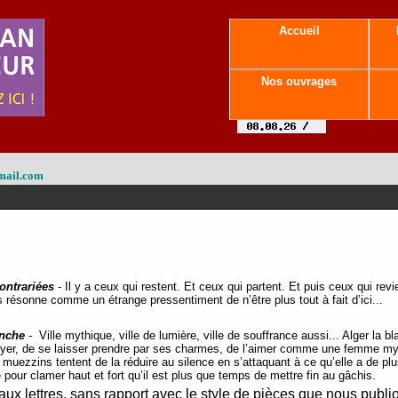
Accueil
Nos ouvrages
mail.com
contrariées
- Il y a ceux qui restent. Et ceux qui partent. Et puis ceux qui rev
 résonne comme un étrange pressentiment de n’être plus tout à fait d’ici...
anche
- Ville mythique, ville de lumière, ville de souffrance aussi... Alger la 
toyer, de se laisser prendre par ses charmes, de l’aimer comme une femme my
uezzins tentent de la réduire au silence en s’attaquant à ce qu’elle a de plus
 pour clamer haut et fort qu’il est plus que temps de mettre fin au gâchis.
 aux lettres, sans rapport avec le style de pièces que nous publ