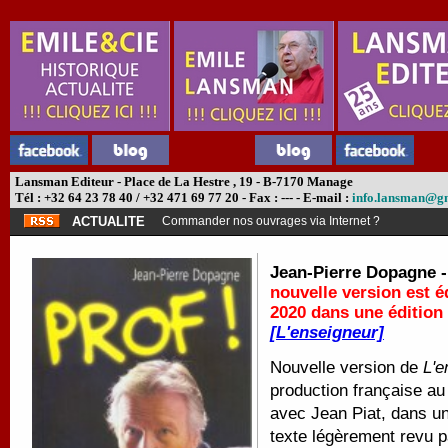
Lansman Editeur - Place de La Hestre , 19 - B-7170 Manage
Tél : +32 64 23 78 40 / +32 471 69 77 20 - Fax : --- - E-mail :
info.lansman@g
ACTUALITE
Commander nos ouvrages via Internet ?
Jean-Pierre Dopagne 
nouvelle version est é
2020 dans une édition q
[L'enseigneur]
Nouvelle version de
L'e
production française au
avec Jean Piat, dans u
texte légèrement revu pa