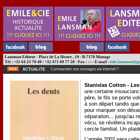
Lansman Editeur - Place de La Hestre , 19 - B-7170 Manage
Tél : +32 64 23 78 40 / +32 471 69 77 20 - Fax : --- - E-mail :
info.lansman@g
ACTUALITE
Commander nos ouvrages via Internet ?
Stanislas Cotton -
Les
une certaine insoucianc
père, le fils se porte 
à son départ tandis que
pour marquer son désac
séparation... jusqu'au re
vécu, se révélera incap
cercle familial. Un plai
L'année 2002 sera celle