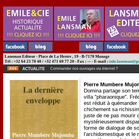
Lansman Editeur - Place de La Hestre , 19 - B-7170 Manage
Tél : +32 64 23 78 40 / +32 471 69 77 20 - Fax : --- - E-mail :
info.lansman@g
ACTUALITE
Commander nos ouvrages via Internet ?
Pierre Mumbere Mujo
Domina partage son tem
villa "pharaonique". Fré
est réduit à quémander 
chichement sa richissim
juste de ne pas mourir d
mystérieusement disparu
forme de dialogue de sou
l'archidomestique et le