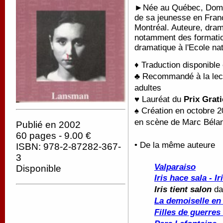
►Née au Québec, Domin
de sa jeunesse en France
Montréal. Auteure, dram
notamment des formation
dramatique à l'Ecole nat
♦ Traduction disponible 
♣ Recommandé à la lectu
adultes
♥ Lauréat du
Prix Grat
♠ Création en octobre 2
en scène de Marc Béla
Publié en 2002
60 pages - 9.00 €
• De la même auteure
ISBN: 978-2-87282-367-
3
Valparaiso
Disponible
Iris hace sala - Ir
Iris tient salon
d
La demoiselle en 
Filles de guerres