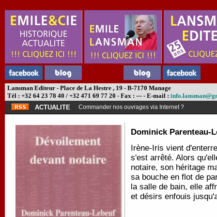
Lansman Editeur - Place de La Hestre , 19 - B-7170 Manage
Tél : +32 64 23 78 40 / +32 471 69 77 20 - Fax : --- - E-mail :
info.lansman@g
ACTUALITE
Commander nos ouvrages via Internet ?
Dominick Parenteau-L
Irène-Iris vient d'enter
s'est arrêté. Alors qu'el
notaire, son héritage m
sa bouche en flot de p
la salle de bain, elle af
et désirs enfouis jusqu'