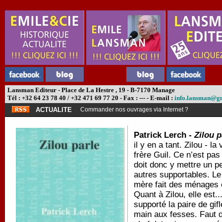
Lansman Editeur - Place de La Hestre , 19 - B-7170 Manage
Tél : +32 64 23 78 40 / +32 471 69 77 20 - Fax : --- - E-mail :
info.lansman@g
ACTUALITE
Commander nos ouvrages via Internet ?
Patrick Lerch -
Zilou p
il y en a tant. Zilou - l
frère Guil. Ce n’est pas
doit donc y mettre un pe
autres supportables. Le
mère fait des ménages 
Quant à Zilou, elle est..
supporté la paire de gifl
main aux fesses. Faut di