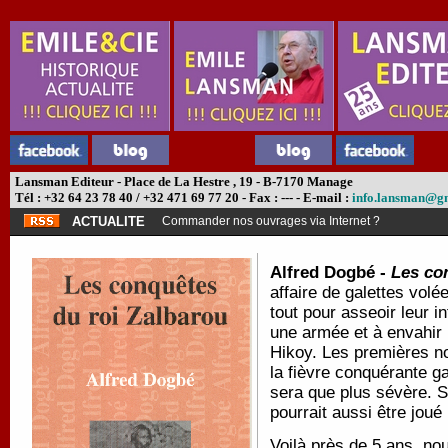
Lansman Editeur - Place de La Hestre , 19 - B-7170 Manage
Tél : +32 64 23 78 40 / +32 471 69 77 20 - Fax : --- - E-mail :
info.lansman@g
ACTUALITE
Commander nos ouvrages via Internet ?
Alfred Dogbé -
Les co
affaire de galettes volé
tout pour asseoir leur in
une armée et à envahir 
Hikoy. Les premières no
la fièvre conquérante g
sera que plus sévère. S'
pourrait aussi être jou
Voilà près de 5 ans, no