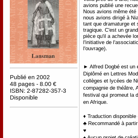
avions publié une recuei
Nous avions même été le
nous avions dirigé à N
tant que dramaturge et s
tragique. C'est un grand
pièce qu'il a achevée l
l'initiative de l'associa
l'ouvrage).
► Alfred Dogbé est un é
Diplômé en Lettres Mode
Publié en 2002
collèges et lycées de N
48 pages - 8.00 €
compagnie de théâtre, A
ISBN: 2-87282-357-3
festival qui promeut la 
Disponible
en Afrique.
♦ Traduction disponible
♣ Recommandé à partir d
♥
♠ Aucun projet de créati