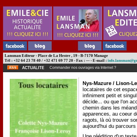
Lansman Editeur - Place de La Hestre , 19 - B-7170 Manage
Tél : +32 64 23 78 40 / +32 471 69 77 20 - Fax : --- - E-mail :
info.lansman@g
ACTUALITE
Commander nos ouvrages via Internet ?
Nys-Mazure / Lison-Le
locataires de cet espace
infiniment petit et sing
décide... ou que l'on a
chemin dans les méand
apparences, au coeur de
ragots, là où trouver so
aujourd'hui du parcour
Une réédition d'un text