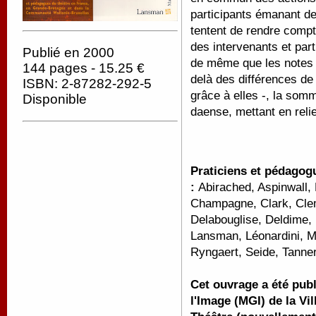
participants émanant de
tentent de rendre compt
des intervenants et part
Publié en 2000
de même que les notes d
144 pages - 15.25 €
delà des différences de
ISBN: 2-87282-292-5
grâce à elles -, la som
Disponible
daense, mettant en relie
Praticiens et pédagog
:
Abirached, Aspinwall, 
Champagne, Clark, Cle
Delabouglise, Deldime, 
Lansman, Léonardini, Ma
Ryngaert, Seide, Tanner
Cet ouvrage a été publ
l'Image (MGI) de la Vi