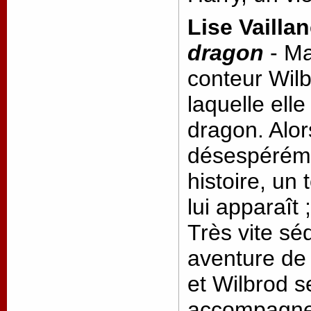
Lise Vailla
dragon
- M
conteur Wilb
laquelle elle
dragon. Alor
désespéréme
histoire, un 
lui apparaît 
Très vite séd
aventure de 
et Wilbrod s
accompagner