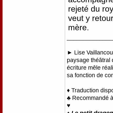
rejeté du r
veut y retou
mère.
______________
► Lise Vaillancou
paysage théâtral
écriture mêle réal
sa fonction de c
♦ Traduction disp
♣ Recommandé à la
♥