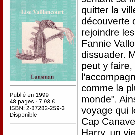
quitter la vil
découverte 
rejoindre le
Fannie Vallo
dissuader. 
peut y faire,
l'accompagner
comme la pl
Publié en 1999
monde". Ain
48 pages - 7.93 €
ISBN: 2-87282-259-3
voyage qui 
Disponible
Cap Canaver
Harry, un vi