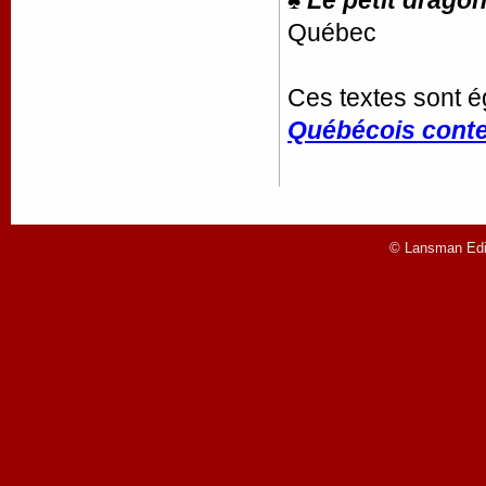
♠
Le petit drago
Québec
Ces textes sont é
Québécois conte
© Lansman Edit