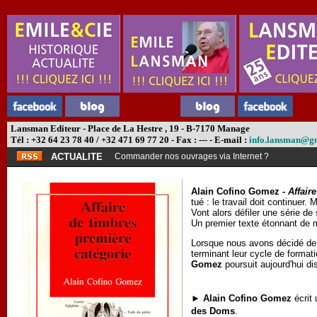
Lansman Editeur - Place de La Hestre , 19 - B-7170 Manage
Tél : +32 64 23 78 40 / +32 471 69 77 20 - Fax : --- - E-mail :
info.lansman@g
ACTUALITE
Commander nos ouvrages via Internet ?
Alain Cofino Gomez -
Affair
tué : le travail doit continuer
Vont alors défiler une série de
Un premier texte étonnant de 
Lorsque nous avons décidé de pu
terminant leur cycle de format
Gomez
poursuit aujourd'hui d
►
Alain Cofino Gomez
écrit
des Doms
.