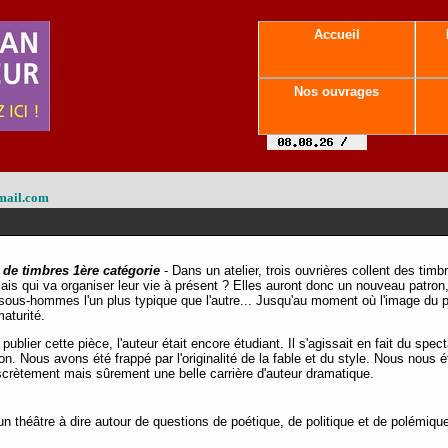
Accueil
Nos ouvrages
mail.com
e de timbres 1ère catégorie
- Dans un atelier, trois ouvrières collent des timb
. Mais qui va organiser leur vie à présent ? Elles auront donc un nouveau patro
 sous-hommes l'un plus typique que l'autre... Jusqu'au moment où l'image du pa
maturité.
blier cette pièce, l'auteur était encore étudiant. Il s'agissait en fait du spec
ion. Nous avons été frappé par l'originalité de la fable et du style. Nous nou
iscrètement mais sûrement une belle carrière d'auteur dramatique.
 un théâtre à dire autour de questions de poétique, de politique et de polémique