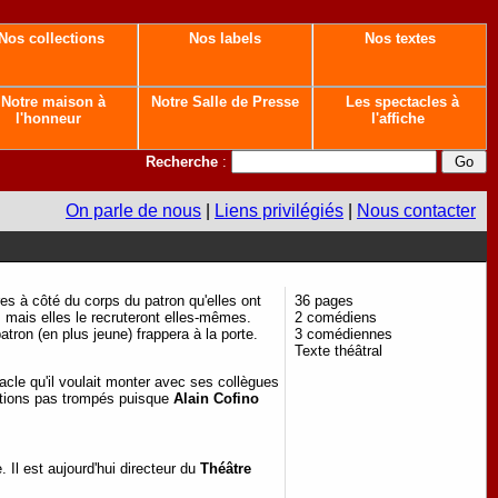
Nos collections
Nos labels
Nos textes
Notre maison à
Notre Salle de Presse
Les spectacles à
l'honneur
l'affiche
Recherche
:
On parle de nous
|
Liens privilégiés
|
Nous contacter
res à côté du corps du patron qu'elles ont
36 pages
n, mais elles le recruteront elles-mêmes.
2 comédiens
tron (en plus jeune) frappera à la porte.
3 comédiennes
Texte théâtral
tacle qu'il voulait monter avec ses collègues
s étions pas trompés puisque
Alain Cofino
. Il est aujourd'hui directeur du
Théâtre