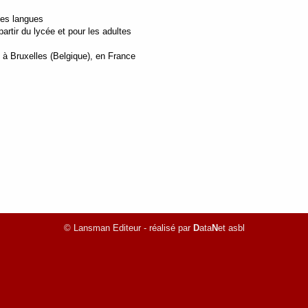
tes langues
rtir du lycée et pour les adultes
, à Bruxelles (Belgique), en France
© Lansman Editeur - réalisé par
D
ata
N
et asbl