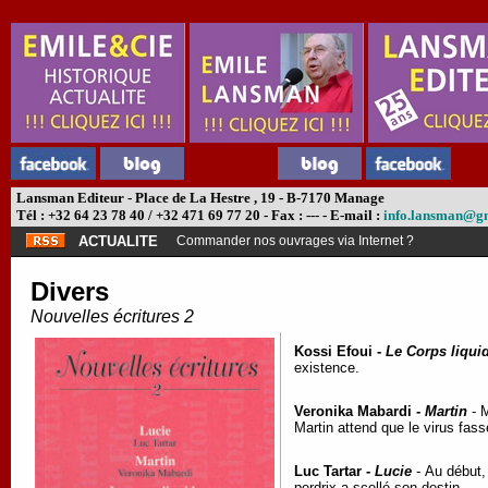
Lansman Editeur - Place de La Hestre , 19 - B-7170 Manage
Tél : +32 64 23 78 40 / +32 471 69 77 20 - Fax : --- - E-mail :
info.lansman@g
ACTUALITE
Commander nos ouvrages via Internet ?
Divers
Nouvelles écritures 2
Kossi Efoui -
Le Corps liqui
existence.
Veronika Mabardi -
Martin
- M
Martin attend que le virus fa
Luc Tartar -
Lucie
- Au début, 
perdrix a scellé son destin…