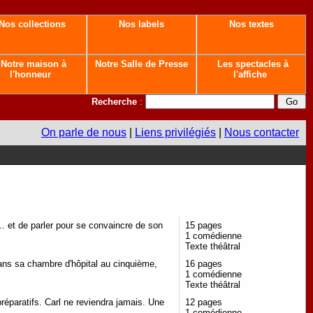
Nos collections
Nos labels
Nos textes
Notre maison à
Notre Salle de Presse
Les spectacles à
l'honneur
l'affiche
Recherche
:
On parle de nous
|
Liens privilégiés
|
Nous contacter
.. et de parler pour se convaincre de son
15 pages
1 comédienne
Texte théâtral
ans sa chambre d'hôpital au cinquième,
16 pages
1 comédienne
Texte théâtral
préparatifs. Carl ne reviendra jamais. Une
12 pages
1 comédienne