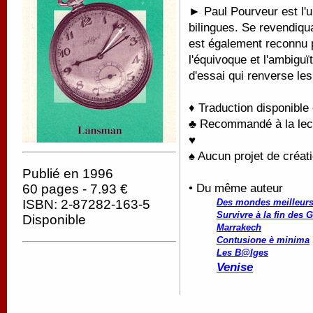
► Paul Pourveur est l'
bilingues. Se revendiqu
est également reconnu p
l'équivoque et l'ambigu
d'essai qui renverse le
♦ Traduction disponible
♣ Recommandé à la lectu
♥
♠ Aucun projet de créati
Publié en 1996
• Du même auteur
60 pages - 7.93 €
Des mondes meilleurs 
ISBN: 2-87282-163-5
Survivre à la fin des 
Disponible
Marrakech
Contusione è minima
Les B@lges
Venise