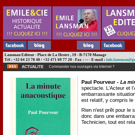
Lansman Editeur - Place de La Hestre , 19 - B-7170 Manage
Tél : +32 64 23 78 40 / +32 471 69 77 20 - Fax : --- - E-mail :
info.lansman@g
ACTUALITE
Commander nos ouvrages via Internet ?
Paul Pourveur -
La mi
spectacle. L'Acteur et l
embarrassante situation
est relatif, y compris 
Rien n'est prêt pour le 
donc dans une embarras
Technicien, tout est rel