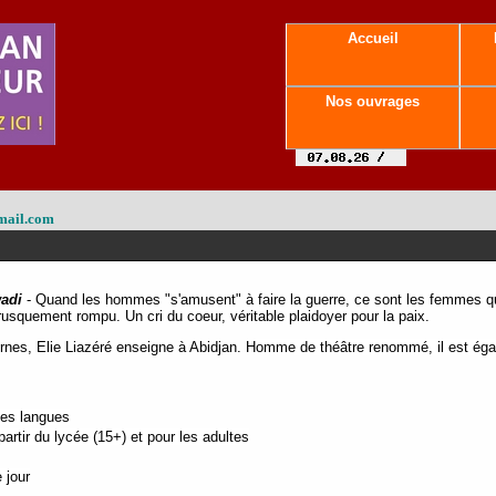
Accueil
Nos ouvrages
mail.com
adi
- Quand les hommes "s'amusent" à faire la guerre, ce sont les femmes qu
brusquement rompu. Un cri du coeur, véritable plaidoyer pour la paix.
nes, Elie Liazéré enseigne à Abidjan. H
omme de théâtre renommé, il est éga
tes langues
rtir du lycée (15+) et pour les adultes
 jour