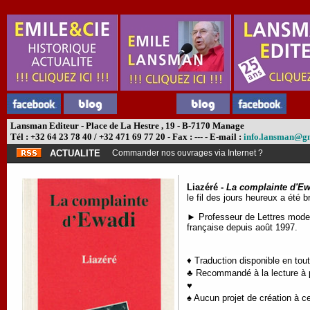
Lansman Editeur - Place de La Hestre , 19 - B-7170 Manage
Tél : +32 64 23 78 40 / +32 471 69 77 20 - Fax : --- - E-mail :
info.lansman@g
ACTUALITE
Commander nos ouvrages via Internet ?
Liazéré -
La complainte d'Ew
le fil des jours heureux a été 
► Professeur de Lettres moder
française depuis août 1997.
♦ Traduction disponible en tou
♣ Recommandé à la lecture à pa
♥
♠ Aucun projet de création à ce