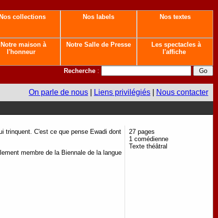
Nos collections
Nos labels
Nos textes
Notre maison à
Notre Salle de Presse
Les spectacles à
l'honneur
l'affiche
Recherche
:
On parle de nous
|
Liens privilégiés
|
Nous contacter
i trinquent. C'est ce que pense Ewadi dont
27 pages
1 comédienne
Texte théâtral
lement membre de la Biennale de la langue