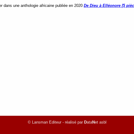
er dans une anthologie africaine publiée en 2020
De Dieu à Elléonore [5 pièc
© Lansman Editeur - réalisé par
D
ata
N
et asbl