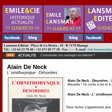
Lansman Editeur - Place de La Hestre , 19 - B-7170 Manage
Tél : +32 64 23 78 40 / +32 471 69 77 20 - Fax : --- - E-mail :
info.lansman@g
ACTUALITE
Commander nos ouvrages via Internet ?
Alain De Neck
L' ornithorynque - Désordres
Alain De Neck -
Désordres
- 
désordre ! Un conte à lire et 
Alain De Neck -
L' ornithory
Deux textes s'apparentant plus 