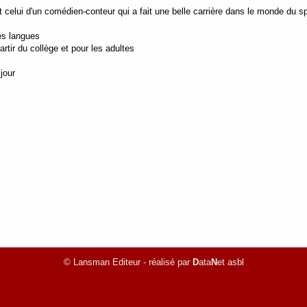
 celui d'un comédien-conteur qui a fait une belle carrière dans le monde du s
es langues
tir du collège et pour les adultes
jour
© Lansman Editeur - réalisé par
D
ata
N
et asbl