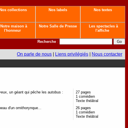
Nos collections
Nos labels
Nos textes
Notre maison à
Notre Salle de Presse
Les spectacles à
l'honneur
l'affiche
Recherche
:
On parle de nous
|
Liens privilégiés
|
Nous contacter
 yeux, un géant qui pêche les autobus :
27 pages
1 comédien
Texte théâtral
peau d'un ornithorynque...
26 pages
1 comédien
Texte théâtral