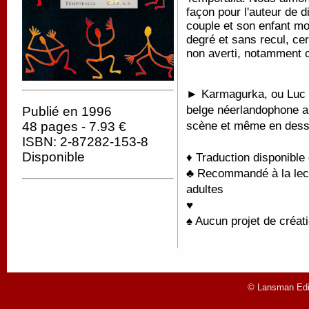
façon pour l'auteur de 
couple et son enfant mo
degré et sans recul, ce
non averti, notamment ch
► Karmagurka, ou Luc Z
belge néerlandophone au
Publié en 1996
scène et même en dessi
48 pages - 7.93 €
ISBN: 2-87282-153-8
Disponible
♦ Traduction disponible
♣ Recommandé à la lectu
adultes
♥
♠ Aucun projet de créati
© Lansman Edit