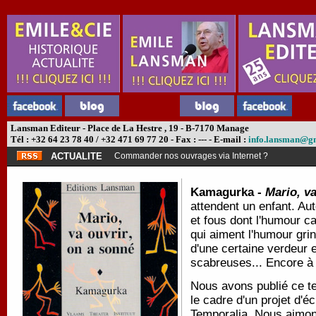
Lansman Editeur - Place de La Hestre , 19 - B-7170 Manage
Tél : +32 64 23 78 40 / +32 471 69 77 20 - Fax : --- - E-mail :
info.lansman@g
ACTUALITE
Commander nos ouvrages via Internet ?
Kamagurka -
Mario, va
attendent un enfant. Au
et fous dont l'humour c
qui aiment l'humour gri
d'une certaine verdeur 
scabreuses... Encore à 
Nous avons publié ce t
le cadre d'un projet d'é
Temporalia. Nous aimons