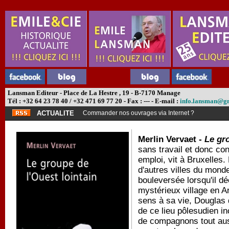
Lansman Editeur - Place de La Hestre , 19 - B-7170 Manage
Tél : +32 64 23 78 40 / +32 471 69 77 20 - Fax : --- - E-mail :
info.lansman@g
ACTUALITE
Commander nos ouvrages via Internet ?
Merlin Vervaet -
Le gro
sans travail et donc con
emploi, vit à Bruxelles.
d'autres villes du mon
bouleversée lorsqu'il d
mystérieux village en A
sens à sa vie, Douglas 
de ce lieu pôlesudien i
de compagnons tout auss