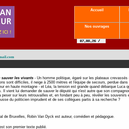
Accueil
Nos ouvrages
mail.com
 sauver les vivants
- Un homme politique, égaré sur les plateaux crevassés d
ns sont difficiles, il neige à 2500 mètres et l'équipe de secours, perdue dan
ur en haute montagne - et Léa, la tension est grande quand débarque Luca q
 Il vient lui demander de sauver le député qui n'est autre que son compagnon
peser sur leurs retrouvailles et, en fondant peu à peu, révéler les souvenirs 
scousse du politicien imprudent et de ses collègues partis à sa recherche ?
l de Bruxelles, Robin Van Dyck est auteur, comédien et pédagogue.
st son premier texte publié.