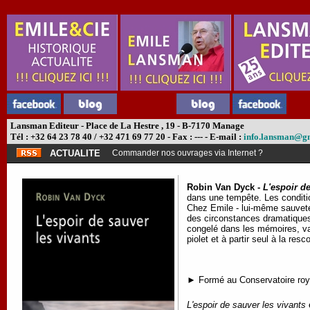
Lansman Editeur - Place de La Hestre , 19 - B-7170 Manage
Tél : +32 64 23 78 40 / +32 471 69 77 20 - Fax : --- - E-mail :
info.lansman@g
ACTUALITE
Commander nos ouvrages via Internet ?
Robin Van Dyck -
L'espoir de
dans une tempête. Les conditio
Chez Emile - lui-même sauvete
des circonstances dramatiques.
congelé dans les mémoires, va 
piolet et à partir seul à la re
► Formé au Conservatoire roya
L'espoir de sauver les vivants
e