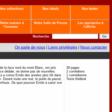
Nos collections
Nos labels
Nos textes
Notre maison à
Notre Salle de Presse
Les spectacles à
l'honneur
l'affiche
Recherche
:
On parle de nous
|
Liens privilégiés
|
Nous contacter
e la face nord du mont Blanc, est pris
39 pages
s ce dédale, ne donne pas de nouvelles.
2 comédiens
ui a connu Emile des années plus tôt dans
1 comédienne
. Durant toute une nuit, le poids du passé,
Texte théâtral
enfouis. De quoi pousser Emile à saisir son