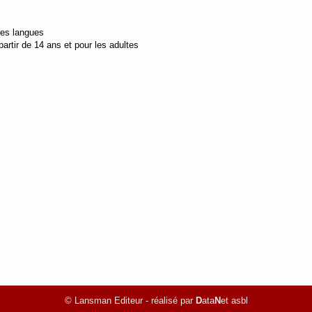
tes langues
artir de 14 ans et pour les adultes
© Lansman Editeur - réalisé par
D
ata
N
et asbl