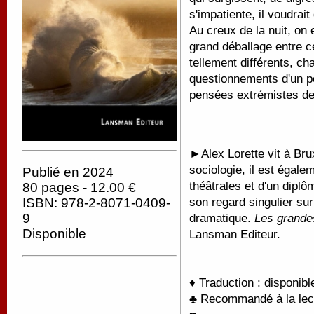
s'impatiente, il voudrait
Au creux de la nuit, on 
grand déballage entre c
tellement différents, ch
questionnements d'un pè
pensées extrémistes de
►
Alex Lorette vit à Br
sociologie, il est égal
Publié en 2024
théâtrales et d'un dipl
80 pages - 12.00 €
son regard singulier su
ISBN: 978-2-8071-0409-
9
dramatique.
Les grande
Disponible
Lansman Editeur.
♦ Traduction : disponib
♣ Recommandé à la lectu