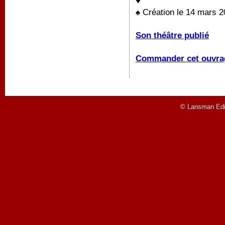
♥
♠ Création le 14 mars 
Son théâtre publié
Commander cet ouvra
© Lansman Edit