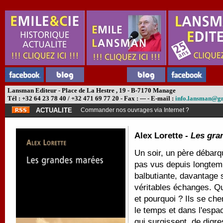
Lansman Editeur - Place de La Hestre , 19 - B-7170 Manage
Tél : +32 64 23 78 40 / +32 471 69 77 20 - Fax : --- - E-mail :
info.lansman@g
ACTUALITE
Commander nos ouvrages via Internet ?
Alex Lorette -
Les gra
Un soir, un père débarqu
pas vus depuis longtemp
balbutiante, davantage 
véritables échanges. 
et pourquoi ? Ils se ch
le temps et dans l'espa
qui surgissent, de digre