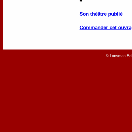
♠
Son théâtre publié
Commander cet ouvra
© Lansman Edit