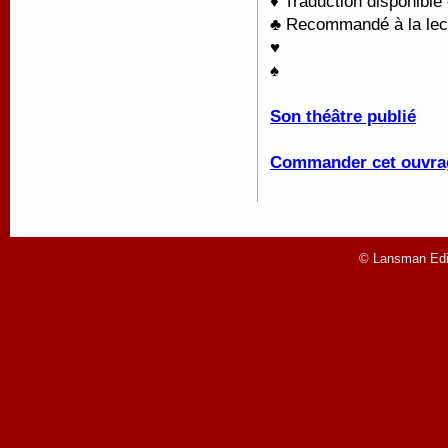
♦ Traduction disponible
♣ Recommandé à la lectu
♥
♠
Son théâtre publié
Commander cet ouvra
© Lansman Edit