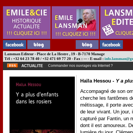
Lansman Editeur - Place de La Hestre , 19 - B-7170 Manage
Tél : +32 64 23 78 40 / +32 471 69 77 20 - Fax : --- - E-mail :
info.lansman@g
ACTUALITE
Commander nos ouvrages via Internet ?
Haïla Hessou -
Y a plu
Accompagné de son ombr
cherche les fantômes d
métissage, il porte avec
de leur vivant.
Un jour, 
capturé par Fantin, un 
dont il est amoureux.
De
lumière du jour, Clémenc