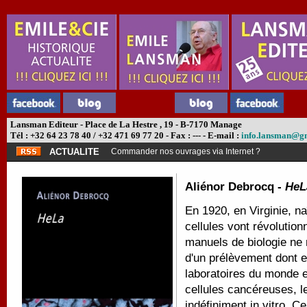
Lansman Editeur - Place de La Hestre , 19 - B-7170 Manage
Tél : +32 64 23 78 40 / +32 471 69 77 20 - Fax : --- - E-mail :
info.lansman@g
ACTUALITE
Commander nos ouvrages via Internet ?
Aliénor Debrocq -
HeL
En 1920, en Virginie, naî
cellules vont révolution
manuels de biologie ne m
d'un prélèvement dont el
laboratoires du monde en
cellules cancéreuses, l
indéfiniment in vitro. C