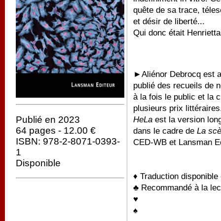
quête de sa trace, téle
et désir de liberté...
Qui donc était Henriett
►
Aliénor Debrocq est au
publié des recueils de 
à la fois le public et la 
plusieurs prix littéraires
Publié en 2023
HeLa
est la version lon
64 pages - 12.00 €
dans le cadre de
La sc
ISBN: 978-2-8071-0393-
CED-WB et Lansman Edi
1
Disponible
♦ Traduction disponible
♣ Recommandé à la lectu
♥
♠