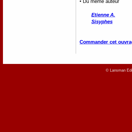
• Du même auteur
Etienne A.
Sisyphes
Commander cet ouvra
© Lansman Edit