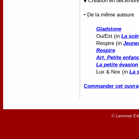
♠ Création en décembre
• De la même auteure
Gladstone
Ou/Est (in
La scè
Respire (in
Jeunes
Respire
Art, Petite enfanc
La petite évasion
Lux & Nox (in
La 
Commander cet ouvra
© Lansman Edit