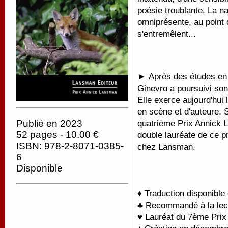
poésie troublante. La na
omniprésente, au point d
s'entremêlent...
►
Après des études en l
Ginevro a poursuivi son
Elle exerce aujourd'hui
en scène et d'auteure.
Publié en 2023
quatrième Prix Annick 
52 pages - 10.00 €
double lauréate de ce p
ISBN: 978-2-8071-0385-
chez Lansman.
6
Disponible
♦ Traduction disponible
♣ Recommandé à la lectu
♥ Lauréat du 7ème Pri