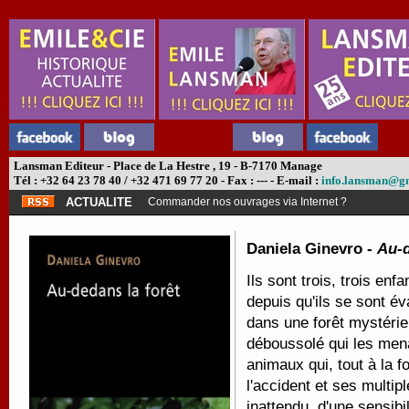
Lansman Editeur - Place de La Hestre , 19 - B-7170 Manage
Tél : +32 64 23 78 40 / +32 471 69 77 20 - Fax : --- - E-mail :
info.lansman@g
ACTUALITE
Commander nos ouvrages via Internet ?
Daniela Ginevro -
Au-d
Ils sont trois, trois enf
depuis qu'ils se sont év
dans une forêt mystérieu
déboussolé qui les mena
animaux qui, tout à la fo
l'accident et ses multip
inattendu, d'une sensibil