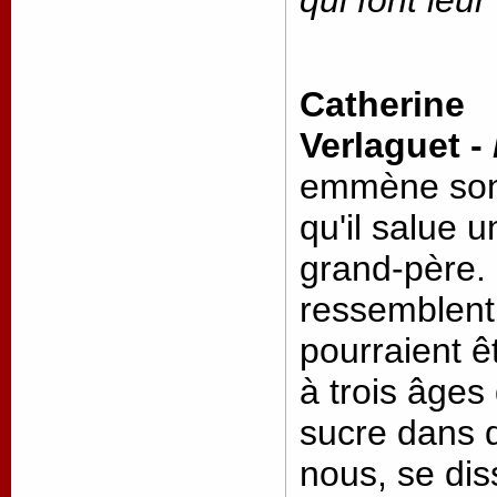
qui font leur
Catherine
Verlaguet -
emmène son f
qu'il salue 
grand-père. 
ressemblent 
pourraient 
à trois âges
sucre dans d
nous, se di