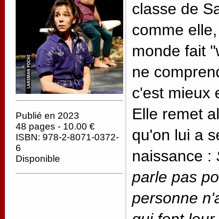
classe de Sa
comme elle, 
monde fait "
ne comprend
c'est mieux 
Elle remet a
Publié en 2023
48 pages - 10.00 €
qu'on lui a 
ISBN: 978-2-8071-0372-
6
naissance :
Disponible
parle pas po
personne n'ai