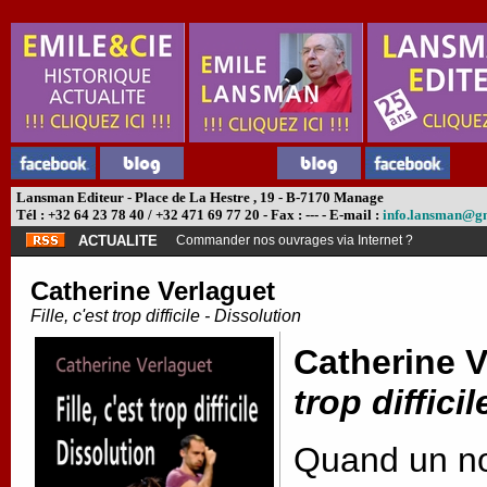
Lansman Editeur - Place de La Hestre , 19 - B-7170 Manage
Tél : +32 64 23 78 40 / +32 471 69 77 20 - Fax : --- - E-mail :
info.lansman@g
ACTUALITE
Commander nos ouvrages via Internet ?
Catherine Verlaguet
Fille, c'est trop difficile - Dissolution
Catherine V
trop difficil
Quand un no