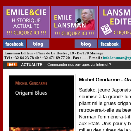
Lansman Editeur - Place de La Hestre , 19 - B-7170 Manage
Tél : +32 64 23 78 40 / +32 471 69 77 20 - Fax : --- - E-mail :
info.lansman@g
ACTUALITE
Commander nos ouvrages via Internet ?
Michel Gendarme -
Or
Sadako, jeune Japonaise 
soumise à la grande lum
pliant mille grues origa
retrouvera-t-elle sa bea
Norman l'emmènera-t-il a
aux Etats-Unis pour y bé
milieu des ruines de la 