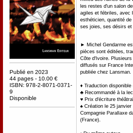
les restes d'un salon d
agiles et fébriles, avec
esthéticien, quantité d
ses joies, ses désirs et
►
Michel Gendarme est
pièces sont éditées, tr
Côte d'Ivoire. Plusieur
diffusés sur France Int
Publié en 2023
publiée chez Lansman.
44 pages - 10.00 €
ISBN: 978-2-8071-0371-
♦ Traduction disponible
9
♣ Recommandé à la lectu
Disponible
♥ Prix d'écriture théât
♠ Création le 25 janvier
Compagnie Parallaxe da
(France).